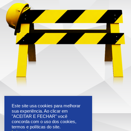
Este site usa cookies para melhorar
sua experiência. Ao clicar em
"ACEITAR E FECHAR" você
concorda com o uso dos cookies,
termos e políticas do site.