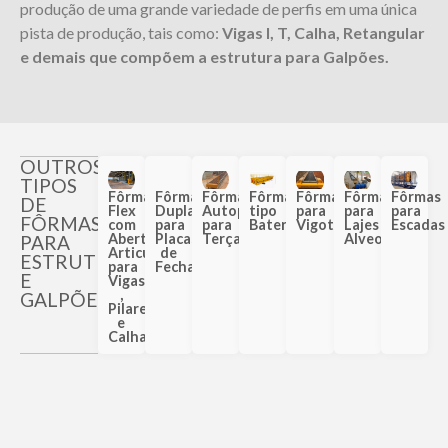
produção de uma grande variedade de perfis em uma única
pista de produção, tais como:
Viga
s
I,
T,
Calha, Ret
angular
e demais que
compõem
a
estrutura para Galpões.
OUTROS
TIPOS
Fôrmas
Fôrmas
Fôrmas
Fôrmas
Fôrmas
Fôrmas
Fôrmas
DE
Flex
Duplas
Autoportantes
tipo
para
para
para
FÔRMAS
com
para
para
Bateria
Vigotas
Lajes
Escadas
Abertura
Placas
Terças
Alveolares
PARA
Articulável
de
ESTRUTURAS
para
Fechamento
E
Vigas
,
GALPÕES
Pilares
e
Calhas