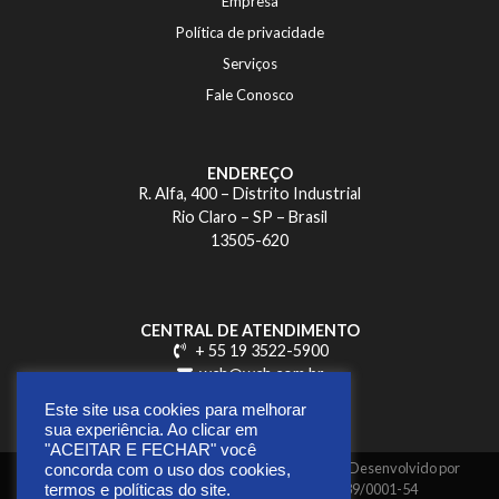
Empresa
Política de privacidade
Serviços
Fale Conosco
ENDEREÇO
R. Alfa, 400 – Distrito Industrial
Rio Claro – SP – Brasil
13505-620
CENTRAL DE ATENDIMENTO
+ 55 19 3522-5900
wch@wch.com.br
Este site usa cookies para melhorar
sua experiência. Ao clicar em
"ACEITAR E FECHAR" você
Copyright © 2026 | Todos os direitos reservados | Desenvolvido por
concorda com o uso dos cookies,
GUAXINIM Mídia Digital |
CNPJ 41.269.639/0001-54
termos e políticas do site.