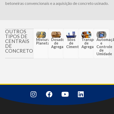
betoneiras convencionais e a aquisição de concreto usinado.
OUTROS
TIPOS DE
Misturador
Dosadoras
Silos
Transporte
Automaç
CENTRAIS
Planetário
de
de
de
e
DE
Agregados
Cimento
Agregados
Controle
CONCRETO
de
Umidade