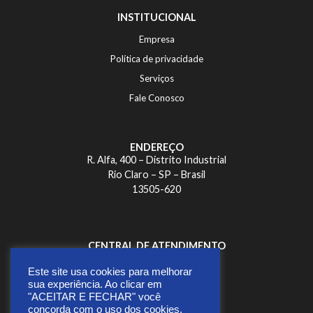
INSTITUCIONAL
Empresa
Política de privacidade
Serviços
Fale Conosco
ENDEREÇO
R. Alfa, 400 – Distrito Industrial
Rio Claro – SP – Brasil
13505-620
CENTRAL DE ATENDIMENTO
+ 55 19 3522-5900
Este site usa cookies para melhorar
wch@wch.com.br
sua experiência. Ao clicar em
"ACEITAR E FECHAR" você
concorda com o uso dos cookies,