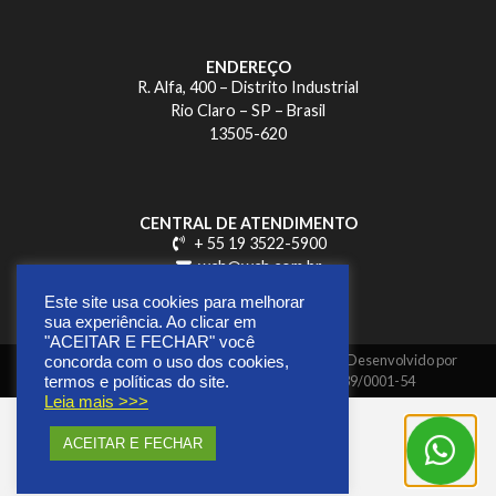
ENDEREÇO
R. Alfa, 400 – Distrito Industrial
Rio Claro – SP – Brasil
13505-620
CENTRAL DE ATENDIMENTO
+ 55 19 3522-5900
wch@wch.com.br
Este site usa cookies para melhorar
sua experiência. Ao clicar em
"ACEITAR E FECHAR" você
Copyright © 2026 | Todos os direitos reservados | Desenvolvido por
concorda com o uso dos cookies,
GUAXINIM Mídia Digital |
CNPJ 41.269.639/0001-54
termos e políticas do site.
Leia mais >>>
ACEITAR E FECHAR