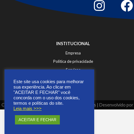
INSTITUCIONAL
Empresa
Política de privacidade
Serviços
Fale Conosco
Este site usa cookies para melhorar
sua experiência. Ao clicar em
"ACEITAR E FECHAR" você
concorda com o uso dos cookies,
termos e políticas do site.
Copyright © 2026 | Todos os direitos reservados | Desenvolvido po
Leia mais >>>
ACEITAR E FECHAR