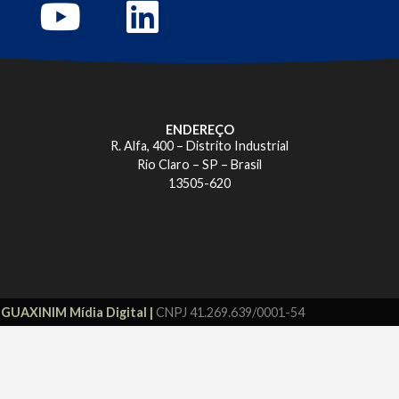
ENDEREÇO
R. Alfa, 400 – Distrito Industrial
Rio Claro – SP – Brasil
13505-620
r
GUAXINIM Mídia Digital |
CNPJ 41.269.639/0001-54