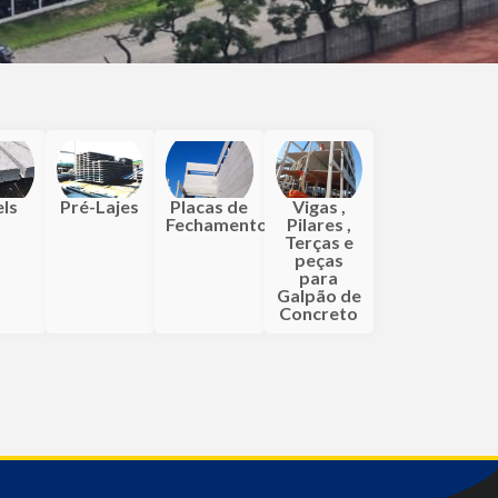
els
Pré-Lajes
Placas de
Vigas ,
Fechamento
Pilares ,
Terças e
peças
para
Galpão de
Concreto