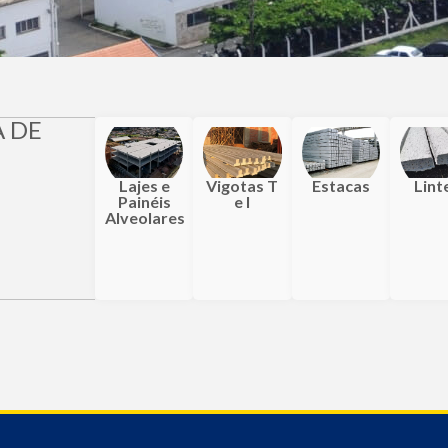
A DE
Lajes e
Vigotas T
Estacas
Lint
Painéis
e I
Alveolares