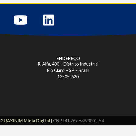
ENDEREÇO
R. Alfa, 400 – Distrito Industrial
Rio Claro – SP – Brasil
13505-620
r
GUAXINIM Mídia Digital |
CNPJ 41.269.639/0001-54