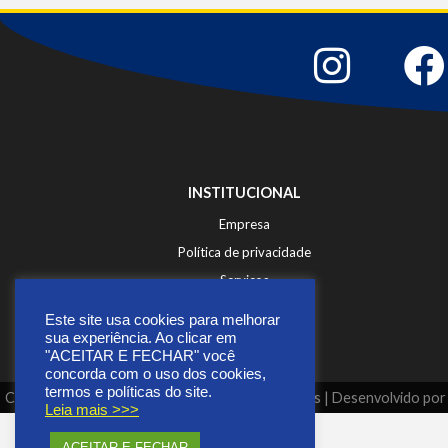
INSTITUCIONAL
Empresa
Política de privacidade
Serviços
Fale Conosco
Este site usa cookies para melhorar
sua experiência. Ao clicar em
"ACEITAR E FECHAR" você
concorda com o uso dos cookies,
termos e políticas do site.
Copyright © 2026 | Todos os direitos reservados | Desenvolvido po
Leia mais >>>
ACEITAR E FECHAR