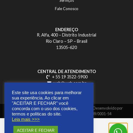
Serviços
Fale Conosco
ENDEREÇO
R. Alfa, 400 – Distrito Industrial
Rio Claro – SP – Brasil
13505-620
CENTRAL DE ATENDIMENTO
+ 55 19 3522-5900
wch@wch.com.br
Este site usa cookies para melhorar
sua experiência. Ao clicar em
"ACEITAR E FECHAR" você
Copyright © 2026 | Todos os direitos reservados | Desenvolvido por
concorda com o uso dos cookies,
GUAXINIM Mídia Digital |
CNPJ 41.269.639/0001-54
termos e políticas do site.
Leia mais >>>
ACEITAR E FECHAR