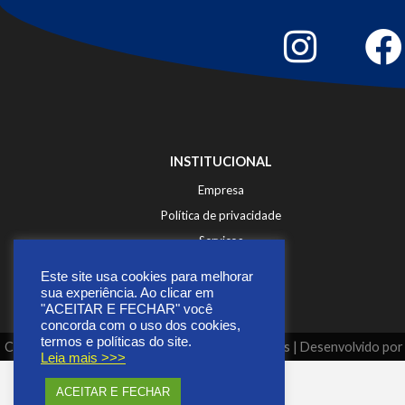
INSTITUCIONAL
Empresa
Política de privacidade
Serviços
Fale Conosco
Este site usa cookies para melhorar
sua experiência. Ao clicar em
"ACEITAR E FECHAR" você
concorda com o uso dos cookies,
termos e políticas do site.
Copyright © 2026 | Todos os direitos reservados | Desenvolvido po
Leia mais >>>
ACEITAR E FECHAR