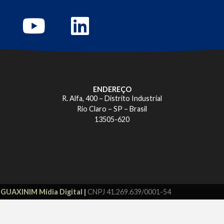
ENDEREÇO
R. Alfa, 400 – Distrito Industrial
Rio Claro – SP – Brasil
13505-620
r
GUAXINIM Mídia Digital |
CNPJ 41.269.639/0001-54