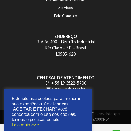
Serviços
Fale Conosco
ENDEREÇO
R. Alfa, 400 – Distrito Industrial
Rio Claro – SP – Brasil
13505-620
CENTRAL DE ATENDIMENTO
+ 55 19 3522-5900
wch@wch.com.br
Este site usa cookies para melhorar
sua experiência. Ao clicar em
"ACEITAR E FECHAR" você
Copyright © 2026 | Todos os direitos reservados | Desenvolvido por
concorda com o uso dos cookies,
GUAXINIM Mídia Digital |
CNPJ 41.269.639/0001-54
termos e políticas do site.
Leia mais >>>