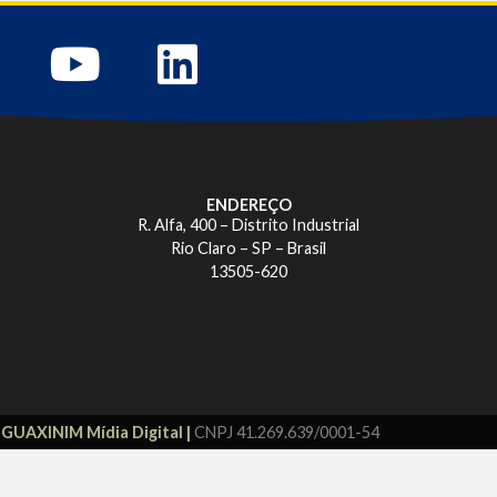
ENDEREÇO
R. Alfa, 400 – Distrito Industrial
Rio Claro – SP – Brasil
13505-620
r
GUAXINIM Mídia Digital |
CNPJ 41.269.639/0001-54