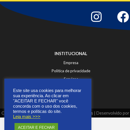
INSTITUCIONAL
Empresa
Política de privacidade
Serviços
Fale Conosco
Este site usa cookies para melhorar
sua experiência. Ao clicar em
"ACEITAR E FECHAR" você
concorda com o uso dos cookies,
termos e políticas do site.
Copyright © 2026 | Todos os direitos reservados | Desenvolvido po
Leia mais >>>
ACEITAR E FECHAR