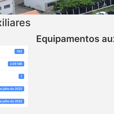
liares
Equipamentos aux
183
2.09 MB
1
e julho de 2022
e julho de 2022