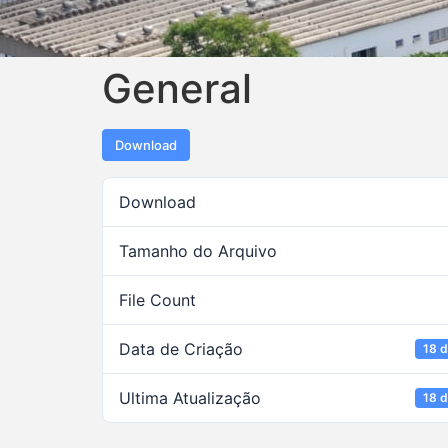
General
Download
Download
Tamanho do Arquivo
File Count
Data de Criação
18 d
Ultima Atualização
18 d