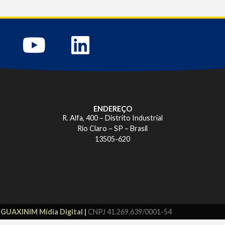
ENDEREÇO
R. Alfa, 400 – Distrito Industrial
Rio Claro – SP – Brasil
13505-620
r
GUAXINIM Mídia Digital |
CNPJ 41.269.639/0001-54