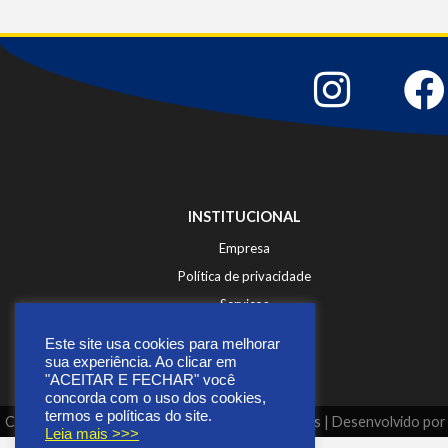
INSTITUCIONAL
Empresa
Política de privacidade
Serviços
Fale Conosco
Este site usa cookies para melhorar
sua experiência. Ao clicar em
"ACEITAR E FECHAR" você
concorda com o uso dos cookies,
termos e políticas do site.
Copyright © 2026 | Todos os direitos reservados | Desenvolvido po
Leia mais >>>