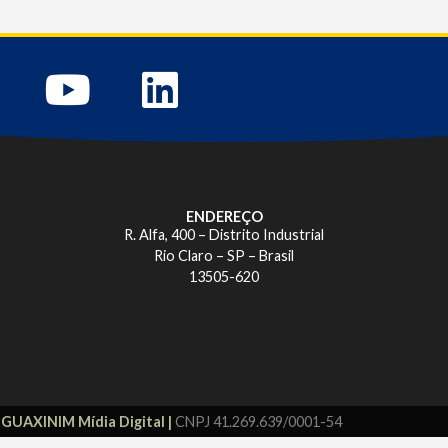
ENDEREÇO
R. Alfa, 400 – Distrito Industrial
Rio Claro – SP – Brasil
13505-620
r
GUAXINIM Mídia Digital |
CNPJ 41.269.639/0001-54