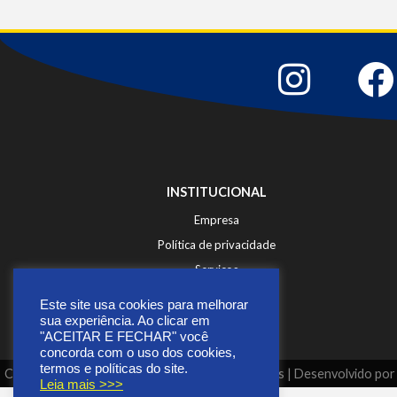
INSTITUCIONAL
Empresa
Política de privacidade
Serviços
Fale Conosco
Este site usa cookies para melhorar
sua experiência. Ao clicar em
"ACEITAR E FECHAR" você
concorda com o uso dos cookies,
termos e políticas do site.
Copyright © 2026 | Todos os direitos reservados | Desenvolvido po
Leia mais >>>